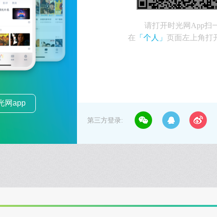
请打开时光网App扫
在
「个人」
页面左上角打
网app
第三方登录: