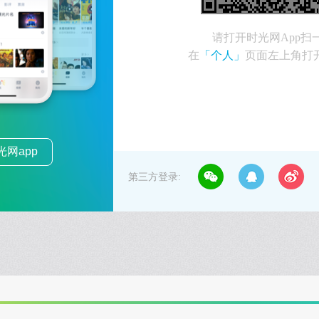
请打开时光网App扫
在
「个人」
页面左上角打
网app
第三方登录: