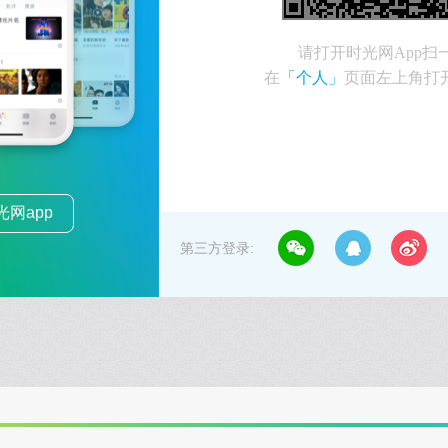
请打开时光网App扫
在
「个人」
页面左上角打
网app
第三方登录: