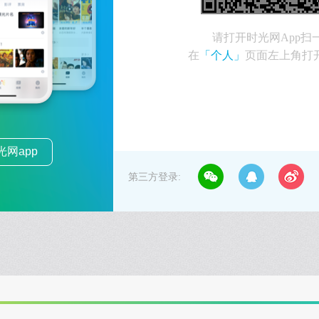
请打开时光网App扫
在
「个人」
页面左上角打
网app
第三方登录: