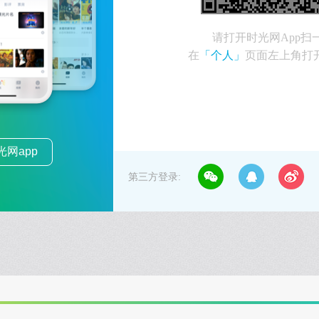
请打开时光网App扫
在
「个人」
页面左上角打
网app
第三方登录: